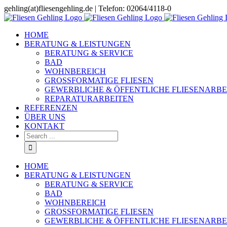
Skip
gehling(at)fliesengehling.de | Telefon: 02064/4118-0
to
content
HOME
BERATUNG & LEISTUNGEN
BERATUNG & SERVICE
BAD
WOHNBEREICH
GROSSFORMATIGE FLIESEN
GEWERBLICHE & ÖFFENTLICHE FLIESENARBE
REPARATURARBEITEN
REFERENZEN
ÜBER UNS
KONTAKT
Search
for:
HOME
BERATUNG & LEISTUNGEN
BERATUNG & SERVICE
BAD
WOHNBEREICH
GROSSFORMATIGE FLIESEN
GEWERBLICHE & ÖFFENTLICHE FLIESENARBE