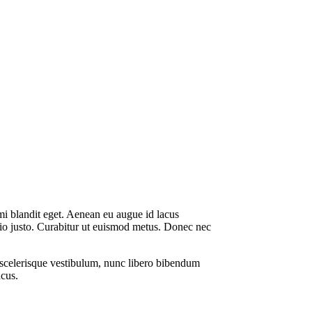
mi blandit eget. Aenean eu augue id lacus
odio justo. Curabitur ut euismod metus. Donec nec
itae scelerisque vestibulum, nunc libero bibendum
ncus.