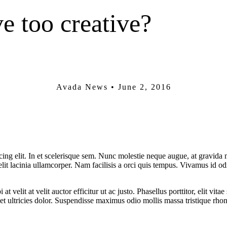
e too creative?
Avada News • June 2, 2016
cing elit. In et scelerisque sem. Nunc molestie neque augue, at gravida 
elit lacinia ullamcorper. Nam facilisis a orci quis tempus. Vivamus id 
 at velit at velit auctor efficitur ut ac justo. Phasellus porttitor, elit v
amet ultricies dolor. Suspendisse maximus odio mollis massa tristique rho