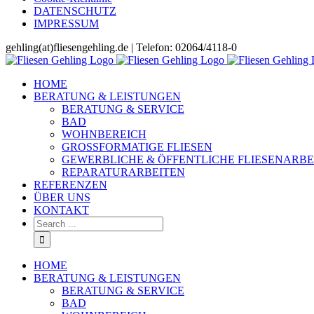
DATENSCHUTZ
IMPRESSUM
Skip
gehling(at)fliesengehling.de | Telefon: 02064/4118-0
to
content
HOME
BERATUNG & LEISTUNGEN
BERATUNG & SERVICE
BAD
WOHNBEREICH
GROSSFORMATIGE FLIESEN
GEWERBLICHE & ÖFFENTLICHE FLIESENARBE
REPARATURARBEITEN
REFERENZEN
ÜBER UNS
KONTAKT
Search
for:
HOME
BERATUNG & LEISTUNGEN
BERATUNG & SERVICE
BAD